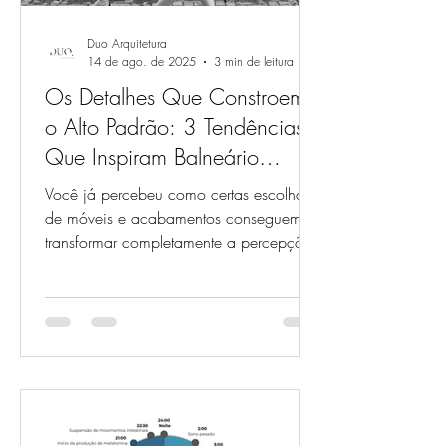
Duo Arquitetura
14 de ago. de 2025
3 min de leitura
Os Detalhes Que Constroem
o Alto Padrão: 3 Tendências
Que Inspiram Balneário
Camboriú
Você já percebeu como certas escolhas
de móveis e acabamentos conseguem
transformar completamente a percepção
de um projeto? Em Balneário...