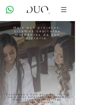
Mais que projetos,
criamos capítulos
marcantes da sua
história.
Fundamos a DUO para dar forma
ao que as palavras não dizem.
Aqui, cada traço carrega
intenção e escuta.