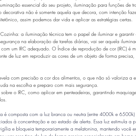
luminação essencial do seu projeto, iluminação para funções de tr
ão decorativa não é somente aquela que decora, com intenção fa
tetônico, assim podemos dar vida e aplicar as estratégias certas.  
ozinha: a iluminação técnica tem o papel de iluminar e garantir e
segurança na elaboração de tarefas diárias, vai ser aquela ilumina
, com um IRC adequado. O Índice de reprodução de cor (IRC) é m
te de luz em reproduzir as cores de um objeto de forma precisa,
revela com precisão a cor dos alimentos, o que não só valoriza a e
uda na escolha e preparo com mais segurança. 
 sobre o IRC, como aplicar em penteadeiras, garantindo maquiagen
os.  
ca é composta com a luz branca ou neutra (entre 4000k e 6500k)
ciados à concentração e ao estado de alerta. Essa luz estimula a 
 vigília e bloqueia temporariamente a melatonina, mantendo você 
os usar esse tipo de luz de forma precisa especialmente em home o