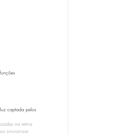
funções 
luz captada pelos 
izadas na retina 
or sincronizar 