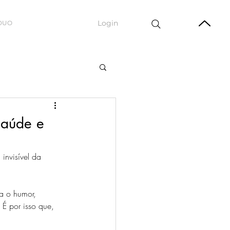
Login
DUO
 saúde e
invisível da 
a o humor, 
É por isso que, 