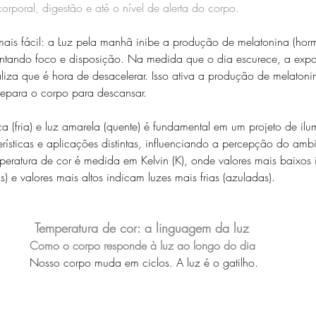
orporal, digestão e até o nível de alerta do corpo. 
ais fácil: a Luz pela manhã inibe a produção de melatonina (hor
mentando foco e disposição. Na medida que o dia escurece, a expo
liza que é hora de desacelerar. Isso ativa a produção de melatoni
repara o corpo para descansar. 
ca (fria) e luz amarela (quente) é fundamental em um projeto de il
rísticas e aplicações distintas, influenciando a percepção do amb
peratura de cor é medida em Kelvin (K), onde valores mais baixos 
) e valores mais altos indicam luzes mais frias (azuladas). 
Temperatura de cor: a linguagem da luz
Como o corpo responde à luz ao longo do dia
Nosso corpo muda em ciclos. A luz é o gatilho.