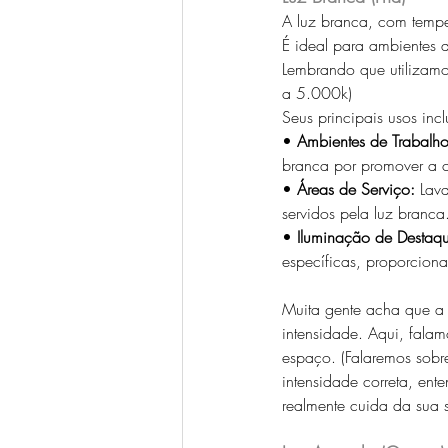
A luz branca, com tempe
É ideal para ambientes q
Lembrando que utilizamo
a 5.000k)  
Seus principais usos inc
• 
Ambientes de Trabalho
branca por promover a co
•
 Áreas de Serviço:
 Lav
servidos pela luz branca
•
 Iluminação de Destaq
específicas, proporciona
Muita gente acha que a 
intensidade. Aqui, fala
espaço. (Falaremos sobr
intensidade correta, en
realmente cuida da sua 