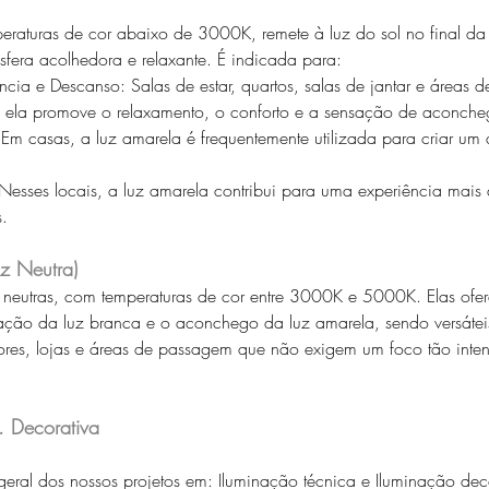
 
eraturas de cor abaixo de 3000K, remete à luz do sol no final da 
fera acolhedora e relaxante. É indicada para: 
ia e Descanso: Salas de estar, quartos, salas de jantar e áreas de
s ela promove o relaxamento, o conforto e a sensação de aconche
 Em casas, a luz amarela é frequentemente utilizada para criar um
 Nesses locais, a luz amarela contribui para uma experiência mais
.  
uz Neutra) 
 neutras, com temperaturas de cor entre 3000K e 5000K. Elas of
ulação da luz branca e o aconchego da luz amarela, sendo versátei
res, lojas e áreas de passagem que não exigem um foco tão inte
. Decorativa
eral dos nossos projetos em: Iluminação técnica e Iluminação dec