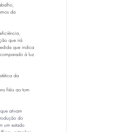
abalho, 
zemos da 
 
ficiência, 
ção que irá 
edida que indica 
 comparado à luz 
stética da 
s fiéis ao tom 
 que ativam 
produção do 
em um estado 
ffices, estações 