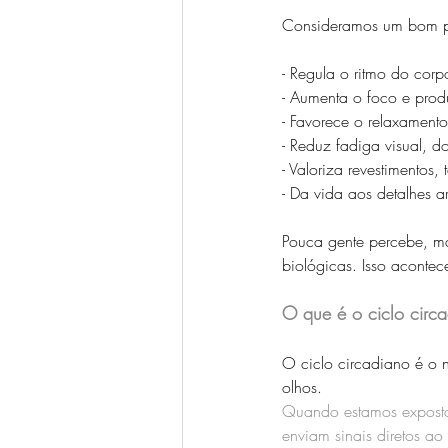
Consideramos um bom pr
- Regula o ritmo do corp
- Aumenta o foco e produ
- Favorece o relaxamento
- Reduz fadiga visual, d
- Valoriza revestimentos, 
- Da vida aos detalhes a
Pouca gente percebe, m
biológicas. Isso aconte
O que é o ciclo circ
O ciclo circadiano é o 
olhos. 
Quando estamos expostos 
enviam sinais diretos ao 