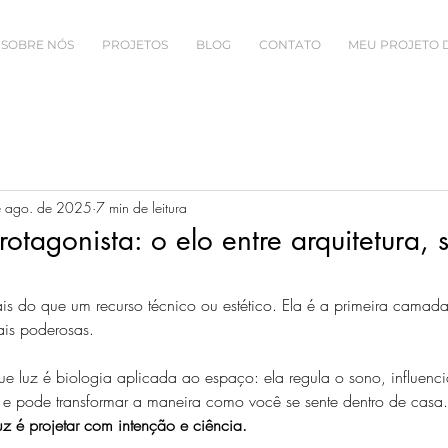
SOBRE NÓS
PROJETOS
BLOG
CONTATO
MEU PROJETO 
e ago. de 2025
7 min de leitura
otagonista: o elo entre arquitetura,
s do que um recurso técnico ou estético. Ela é a primeira camada 
ais poderosas. 
luz é biologia aplicada ao espaço: ela regula o sono, influenci
 e pode transformar a maneira como você se sente dentro de casa. 
uz é projetar com intenção e ciência.