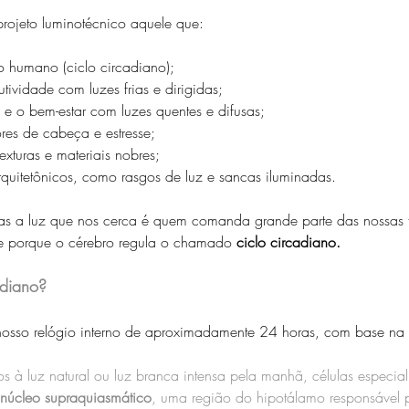
ojeto luminotécnico aquele que: 
o humano (ciclo circadiano); 
tividade com luzes frias e dirigidas;
 e o bem-estar com luzes quentes e difusas; 
ores de cabeça e estresse; 
texturas e materiais nobres; 
rquitetônicos, como rasgos de luz e sancas iluminadas. 
as a luz que nos cerca é quem comanda grande parte das nossas 
ce porque o cérebro regula o chamado 
ciclo circadiano.
adiano? 
nosso relógio interno de aproximadamente 24 horas, com base na 
à luz natural ou luz branca intensa pela manhã, células especial
núcleo supraquiasmático
, uma região do hipotálamo responsável p