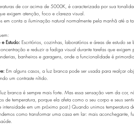
raturas de cor acima de 5000K, é caracterizada por sua tonalid
ue exigem atenção, foco e clareza visual.  
s em conta a iluminação natural normalmente pela manhã até a t
luem: 
 e Estudo:
 Escritórios, cozinhas, laboratórios e áreas de estudo se
ncentração e reduzir a fadiga visual durante tarefas que exigem p
anderias, banheiros e garagens, onde a funcionalidade é primordi
. 
ue:
 Em alguns casos, a luz branca pode ser usada para realçar obj
ndo um contraste nítido.  
luz branca é sempre mais forte. Mas essa sensação vem da cor, n
mos de temperatura, porque ela afeta como o seu corpo e seus sent
e intensidade em um próximo post.) Quando unimos temperatura de
tendemos como transformar uma casa em lar: mais aconchegante, fu
saúde. 