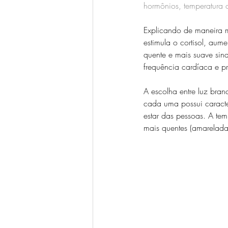
hormônios, temperatura c
Explicando de maneira m
estimula o cortisol, au
quente e mais suave sina
frequência cardíaca e p
A escolha entre luz bran
cada uma possui caracte
estar das pessoas. A tem
mais quentes (amareladas