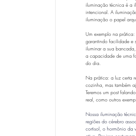
iluminação técnica é a i
intencional. A iluminaç
iluminação o papel arqui
Um exemplo na prática: C
garantindo facilidade e 
iluminar a sua bancada
a capacidade de uma fon
do dia. 
Na prática: a luz certa 
cozinha, mas também aj
Teremos um post falando
real, como outros exempl
Nossa iluminação técni
regiões do cérebro asso
cortisol, o hormônio da
ativo. Por isso costumam