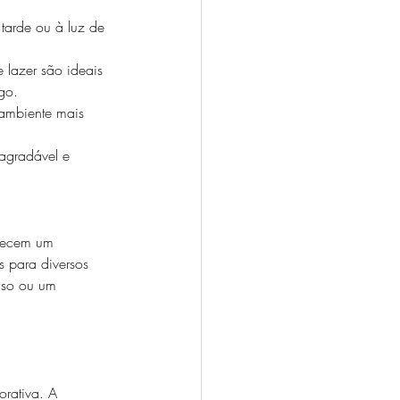
tarde ou à luz de 
 lazer são ideais 
go. 
 ambiente mais 
 agradável e 
erecem um 
s para diversos 
nso ou um 
orativa. A 