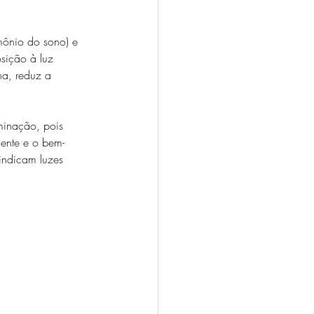
mônio do sono) e 
sição à luz 
na, reduz a 
uminação, pois 
iente e o bem-
indicam luzes 