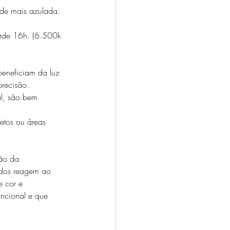
ade mais azulada. 
arde 16h. (6.500k 
 beneficiam da luz 
recisão. 
al, são bem 
etos ou áreas 
ão da 
idos reagem ao 
 cor e 
ncional e que 